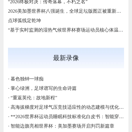
“2026终极对决：传奇落幕，不朽之名”
2026美加墨世界杯八强诞生，全球足坛版图正被重新定义
点球弧线定乾坤
“基于实时监测的湿热气候世界杯赛场运动员核心体温动态预警模型构建”
最新录像
·
暮色独钟一球痴
·
掌心绿洲，足球谱写的生命诗篇
·
“重返英伦：故地新程”
·
高海拔梯度对足球气压竞技适应性的动态建模与优化——基于墨西哥三城的实证分析
·
**2026世界杯运动员睡眠科技标准化白皮书：智能穿戴监测标准与认证体系框架**
·
智能边旗亮相世界杯：美加墨赛场开启判罚新篇章