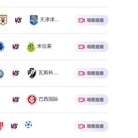
天津津门虎
米拉索
瓦斯科达伽马
巴西国际