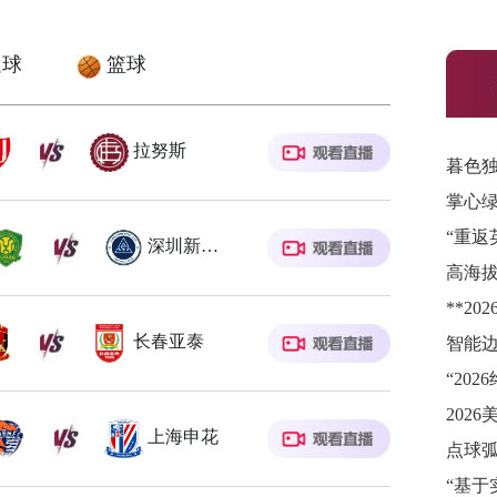
球
篮球
拉努斯
暮色
掌心
“重返
深圳新鹏城
长春亚泰
“20
上海申花
点球