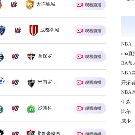
大连鲲城
成都蓉城
NBA
nba直
圣保罗
BA常
NBA
米内罗竞技
开拓
NBA
伊森
沙佩科恩斯
比尔
威少
弗鲁米嫩塞