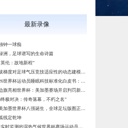
最新录像
独钟一球痴
绿洲，足球谱写的生命诗篇
返英伦：故地新程”
度对足球气压竞技适应性的动态建模与优化——基于墨西哥三城的实证分析
26世界杯运动员睡眠科技标准化白皮书：智能穿戴监测标准与认证体系框架**
边旗亮相世界杯：美加墨赛场开启判罚新篇章
026终极对决：传奇落幕，不朽之名”
6美加墨世界杯八强诞生，全球足坛版图正被重新定义
弧线定乾坤
实时监测的湿热气候世界杯赛场运动员核心体温动态预警模型构建”