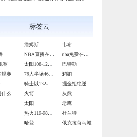
标签云
詹姆斯
韦布
播
NBA直播在线观看
nba免费在线高清直播
规赛
太阳108-126不敌步行者
巴特勒
常规赛
76人半场46-42领先太阳
鹈鹕
者
骑士以132-126战胜猛龙
掘金拒绝逆转主场124-105击败篮网
是什么
火箭
灰熊
太阳
老鹰
热火119-98大胜开拓者
杜兰特
哈登
俄克拉荷马城