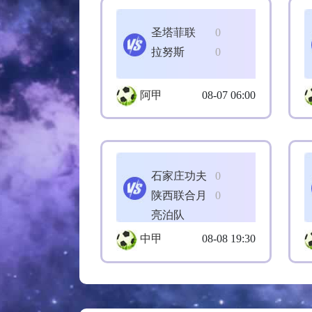
圣塔菲联
0
拉努斯
0
阿甲
08-07 06:00
石家庄功夫
0
陕西联合月
0
亮泊队
中甲
08-08 19:30