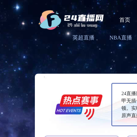
首页
英超直播
NBA直播
24直
甲无插
顿。实
原声直