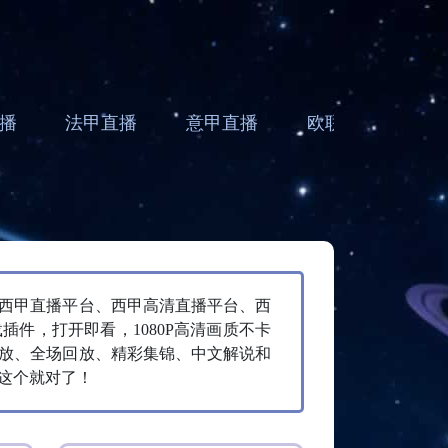
播
法甲直播
意甲直播
欧联直播
亚
6西甲直播平台、西甲高清直播平台、西
件，打开即看，1080P高清画质不卡
放、全场回放、精彩集锦、中文解说和
这个就对了！