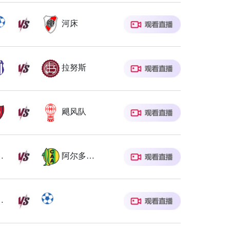
河床
拉努斯
飓风队
奥中央
阿尔多斯维
瓦学院