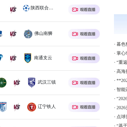
陕西联合月亮泊队
佛山南狮
·
暮色
·
掌心
南通支云
·
“重
·
高海拔梯
·
**20
武汉三镇
·
智能
·
“2
辽宁铁人
·
202
·
点球
·
“基于