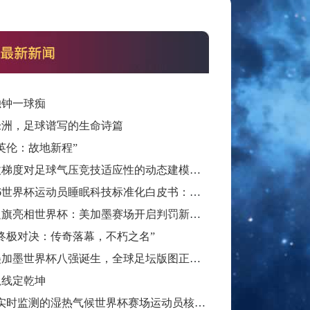
独钟一球痴
绿洲，足球谱写的生命诗篇
英伦：故地新程”
高海拔梯度对足球气压竞技适应性的动态建模与优化——基于墨西哥三城的实证分析
**2026世界杯运动员睡眠科技标准化白皮书：智能穿戴监测标准与认证体系框架**
智能边旗亮相世界杯：美加墨赛场开启判罚新篇章
26终极对决：传奇落幕，不朽之名”
2026美加墨世界杯八强诞生，全球足坛版图正被重新定义
弧线定乾坤
“基于实时监测的湿热气候世界杯赛场运动员核心体温动态预警模型构建”