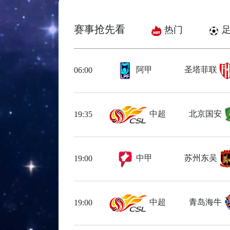
赛事抢先看
热门
足
阿甲
圣塔菲联
06:00
中超
北京国安
19:35
中甲
苏州东吴
19:00
中超
青岛海牛
19:00