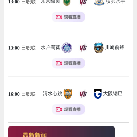
东京绿茵
横滨水手
13:00
日职联
水户蜀葵
川崎前锋
13:00
日职联
清水心跳
大阪钢巴
16:00
日职联