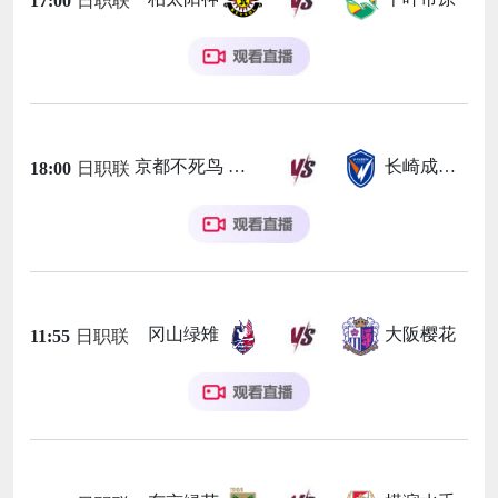
17:00
日职联
京都不死鸟
长崎成功丸
18:00
日职联
冈山绿雉
大阪樱花
11:55
日职联