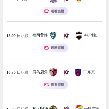
福冈黄蜂
神户胜利船
13:00
日职联
鹿岛鹿角
FC东京
16:30
日职联
柏太阳神
千叶市原