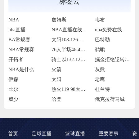
标签云
NBA
詹姆斯
韦布
nba直播
NBA直播在线观看
nba免费在线高清直播
BA常规赛
太阳108-126不敌步行者
巴特勒
NBA常规赛
76人半场46-42领先太阳
鹈鹕
开拓者
骑士以132-126战胜猛龙
掘金拒绝逆转主场124-105击败篮网
NBA是什么
火箭
灰熊
伊森
太阳
老鹰
比尔
热火119-98大胜开拓者
杜兰特
威少
哈登
俄克拉荷马城
首页
足球直播
篮球直播
重要赛事
资