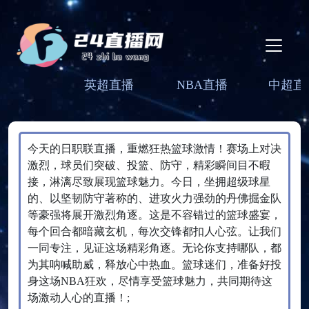
英超直播
NBA直播
中超直
今天的日职联直播，重燃狂热篮球激情！赛场上对决
激烈，球员们突破、投篮、防守，精彩瞬间目不暇
接，淋漓尽致展现篮球魅力。今日，坐拥超级球星
的、以坚韧防守著称的、进攻火力强劲的丹佛掘金队
等豪强将展开激烈角逐。这是不容错过的篮球盛宴，
每个回合都暗藏玄机，每次交锋都扣人心弦。让我们
一同专注，见证这场精彩角逐。无论你支持哪队，都
为其呐喊助威，释放心中热血。篮球迷们，准备好投
身这场NBA狂欢，尽情享受篮球魅力，共同期待这
场激动人心的直播！;