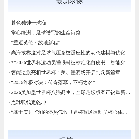
最新录像
·
暮色独钟一球痴
·
掌心绿洲，足球谱写的生命诗篇
·
“重返英伦：故地新程”
·
高海拔梯度对足球气压竞技适应性的动态建模与优化——基于墨西哥三城的实证分析
·
**2026世界杯运动员睡眠科技标准化白皮书：智能穿戴监测标准与认证体系框架**
·
智能边旗亮相世界杯：美加墨赛场开启判罚新篇章
·
“2026终极对决：传奇落幕，不朽之名”
·
2026美加墨世界杯八强诞生，全球足坛版图正被重新定义
·
点球弧线定乾坤
·
“基于实时监测的湿热气候世界杯赛场运动员核心体温动态预警模型构建”