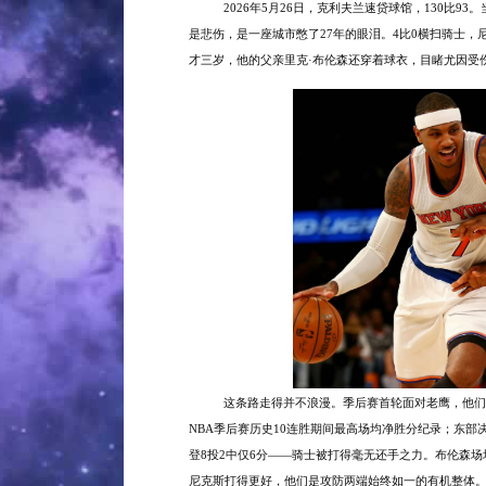
2026年5月26日，克利夫兰速贷球馆，130比
是悲伤，是一座城市憋了27年的眼泪。4比0横扫骑士，
才三岁，他的父亲里克·布伦森还穿着球衣，目睹尤因受
这条路走得并不浪漫。季后赛首轮面对老鹰，他们
NBA季后赛历史10连胜期间最高场均净胜分纪录；东部决
登8投2中仅6分——骑士被打得毫无还手之力。布伦森场均2
尼克斯打得更好，他们是攻防两端始终如一的有机整体。