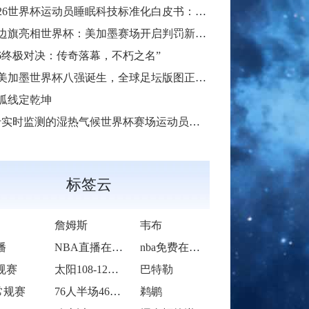
26世界杯运动员睡眠科技标准化白皮书：智能穿戴监测标准与认证体系框架**
边旗亮相世界杯：美加墨赛场开启判罚新篇章
026终极对决：传奇落幕，不朽之名”
6美加墨世界杯八强诞生，全球足坛版图正被重新定义
弧线定乾坤
实时监测的湿热气候世界杯赛场运动员核心体温动态预警模型构建”
标签云
詹姆斯
韦布
播
NBA直播在线观看
nba免费在线高清直播
规赛
太阳108-126不敌步行者
巴特勒
常规赛
76人半场46-42领先太阳
鹈鹕