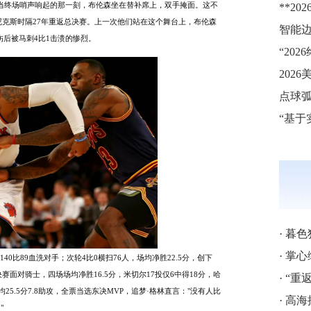
93。当终场哨声响起的那一刻，布伦森坐在替补席上，双手掩面。这不
尼克斯时隔27年重返总决赛。上一次他们站在这个舞台上，布伦森
伤后被马刺4比1击溃的惨烈。
“20
点球
·
暮色
·
掌心
140比89血洗对手；次轮4比0横扫76人，场均净胜22.5分，创下
赛面对骑士，四场场均净胜16.5分，米切尔17投仅6中得18分，哈
·
“重
5.5分7.8助攻，全票当选东决MVP，追梦·格林直言："没有人比
·
高海拔梯
"