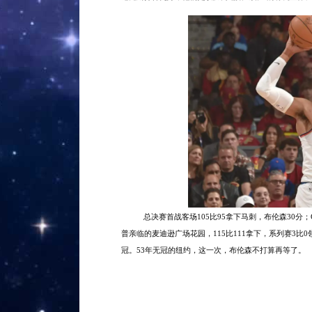
总决赛首战客场
105比95拿下马刺，布伦森30分；
普亲临的麦迪逊广场花园，115比111拿下，系列赛3
冠。53年无冠的纽约，这一次，布伦森不打算再等了。