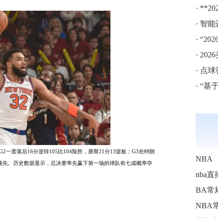
·
**20
·
智能
·
“2
·
202
·
点球
·
“基于
G2一度落后16分逆转105比104险胜，唐斯21分13篮板；G3在特朗
NBA
比0领先。历史数据显示，总决赛率先赢下第一场的球队有七成概率夺
nba直
BA常
NBA