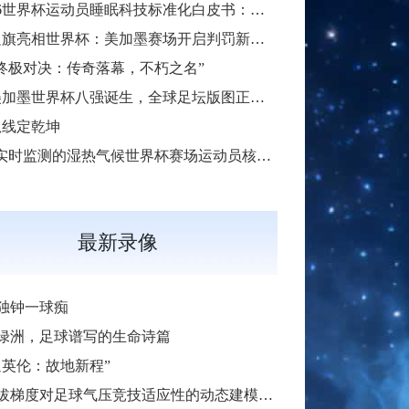
**2026世界杯运动员睡眠科技标准化白皮书：智能穿戴监测标准与认证体系框架**
智能边旗亮相世界杯：美加墨赛场开启判罚新篇章
26终极对决：传奇落幕，不朽之名”
2026美加墨世界杯八强诞生，全球足坛版图正被重新定义
弧线定乾坤
“基于实时监测的湿热气候世界杯赛场运动员核心体温动态预警模型构建”
最新录像
独钟一球痴
绿洲，足球谱写的生命诗篇
返英伦：故地新程”
度对足球气压竞技适应性的动态建模与优化——基于墨西哥三城的实证分析