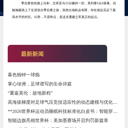
季后赛首轮撞上马刺，文班亚马
35分碾碎一切，系列赛1比4落幕。但
杨瀚森踏上了生涯首次季后赛之旅，虽然出场机会有限，却在场边见证了最
高水平的对抗。42胜，不是终点，是这支重建之军真正的起点。
暮色独钟一球痴
掌心绿洲，足球谱写的生命诗篇
“重返英伦：故地新程”
高海拔梯度对足球气压竞技适应性的动态建模与优化——基于墨西哥三城的实证分析
**2026世界杯运动员睡眠科技标准化白皮书：智能穿戴监测标准与认证体系框架**
智能边旗亮相世界杯：美加墨赛场开启判罚新篇章