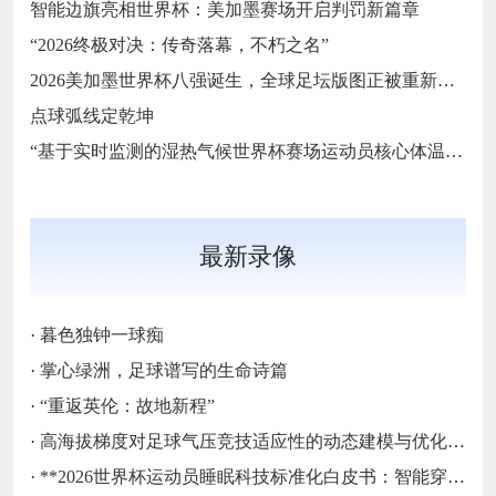
智能边旗亮相世界杯：美加墨赛场开启判罚新篇章
“2026终极对决：传奇落幕，不朽之名”
2026美加墨世界杯八强诞生，全球足坛版图正被重新定义
点球弧线定乾坤
“基于实时监测的湿热气候世界杯赛场运动员核心体温动态预警模型构建”
最新录像
·
暮色独钟一球痴
·
掌心绿洲，足球谱写的生命诗篇
·
“重返英伦：故地新程”
·
高海拔梯度对足球气压竞技适应性的动态建模与优化——基于墨西哥三城的实证分析
·
**2026世界杯运动员睡眠科技标准化白皮书：智能穿戴监测标准与认证体系框架**