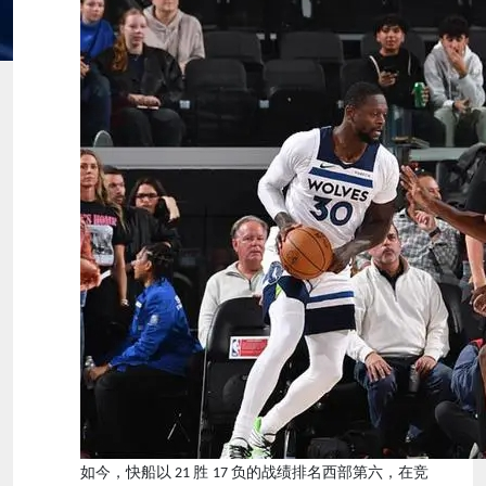
如今，快船以
胜
负的战绩排名西部第六，在竞
21
17