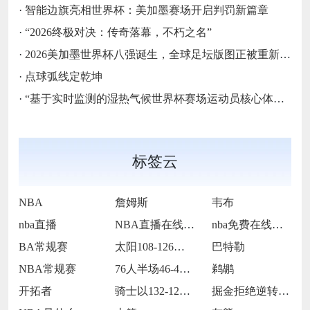
·
智能边旗亮相世界杯：美加墨赛场开启判罚新篇章
·
“2026终极对决：传奇落幕，不朽之名”
·
2026美加墨世界杯八强诞生，全球足坛版图正被重新定义
·
点球弧线定乾坤
·
“基于实时监测的湿热气候世界杯赛场运动员核心体温动态预警模型构建”
标签云
NBA
詹姆斯
韦布
nba直播
NBA直播在线观看
nba免费在线高清直播
BA常规赛
太阳108-126不敌步行者
巴特勒
NBA常规赛
76人半场46-42领先太阳
鹈鹕
开拓者
骑士以132-126战胜猛龙
掘金拒绝逆转主场124-105击败篮网