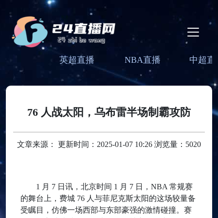
英超直播
NBA直播
中超直
76 人战太阳，乌布雷半场制霸攻防
文章来源： 更新时间：2025-01-07 10:26 浏览量：5020
1 月 7 日讯，北京时间 1 月 7 日，NBA 常规赛
的舞台上，费城 76 人与菲尼克斯太阳的这场较量备
受瞩目，仿佛一场西部与东部豪强的激情碰撞。赛