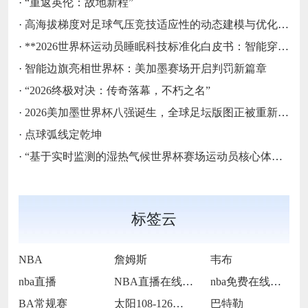
·
“重返英伦：故地新程”
·
高海拔梯度对足球气压竞技适应性的动态建模与优化——基于墨西哥三城的实证分析
·
**2026世界杯运动员睡眠科技标准化白皮书：智能穿戴监测标准与认证体系框架**
·
智能边旗亮相世界杯：美加墨赛场开启判罚新篇章
·
“2026终极对决：传奇落幕，不朽之名”
·
2026美加墨世界杯八强诞生，全球足坛版图正被重新定义
·
点球弧线定乾坤
·
“基于实时监测的湿热气候世界杯赛场运动员核心体温动态预警模型构建”
标签云
NBA
詹姆斯
韦布
nba直播
NBA直播在线观看
nba免费在线高清直播
BA常规赛
太阳108-126不敌步行者
巴特勒